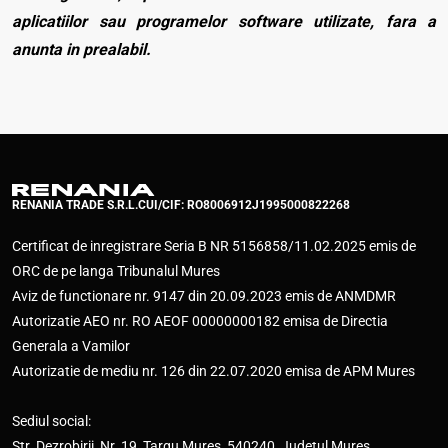
aplicatiilor sau programelor software utilizate, fara a
anunta in prealabil.
RENANIA TRADE S.R.L.
CUI/CIF: RO8006912
J1995000822268
Certificat de inregistrare Seria B NR 5156858/11.02.2025 emis de
ORC de pe langa Tribunalul Mures
Aviz de functionare nr. 9147 din 20.09.2023 emis de ANMDMR
Autorizatie AEO nr. RO AEOF 00000000182 emisa de Directia
Generala a Vamilor
Autorizatie de mediu nr. 126 din 22.07.2020 emisa de APM Mures
Sediul social:
Str. Dezrobirii, Nr. 19, Targu Mures, 540240, Judetul Mures