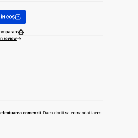
ÎN COȘ
comparare
un review
a efectuarea comenzii
. Daca doriti sa comandati acest