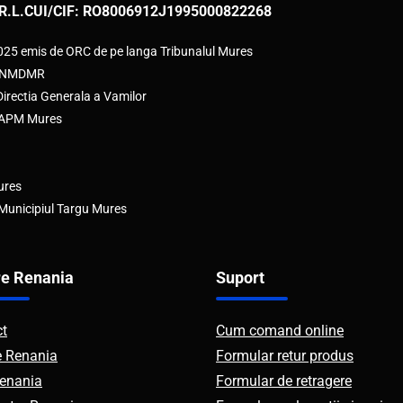
R.L.
CUI/CIF: RO8006912
J1995000822268
2025 emis de ORC de pe langa Tribunalul Mures
e ANMDMR
rectia Generala a Vamilor
e APM Mures
ures
 Municipiul Targu Mures
e Renania
Suport
ct
Cum comand online
e Renania
Formular retur produs
enania
Formular de retragere