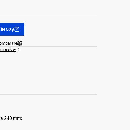
ÎN COȘ
comparare
un review
rola 240 mm;