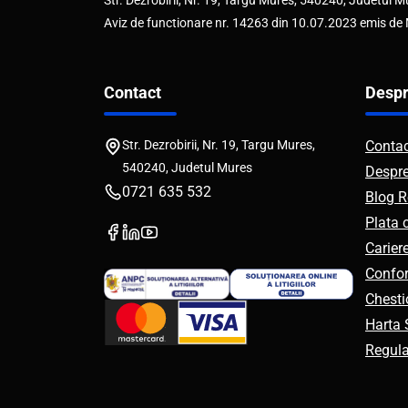
Str. Dezrobirii, Nr. 19, Targu Mures, 540240, Judetul M
Aviz de functionare nr. 14263 din 10.07.2023 emis de
Contact
Despr
Str. Dezrobirii, Nr. 19, Targu Mures,
Conta
540240, Judetul Mures
Despr
0721 635 532
Blog R
Plata 
Carier
Confor
Chesti
Harta S
Regul