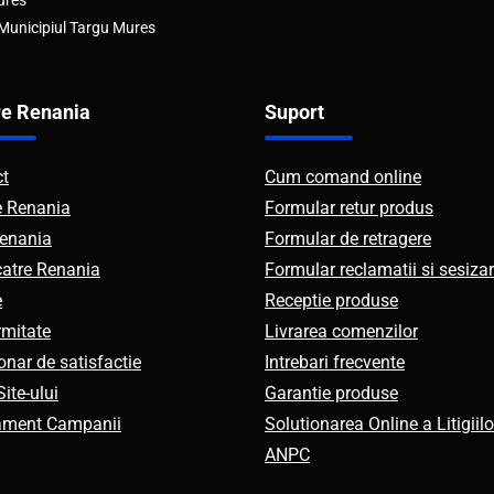
ures
 Municipiul Targu Mures
e Renania
Suport
ct
Cum comand online
e Renania
Formular retur produs
enania
Formular de retragere
catre Renania
Formular reclamatii si sesizar
e
Receptie produse
mitate
Livrarea comenzilor
onar de satisfactie
Intrebari frecvente
ite-ului
Garantie produse
ament Campanii
Solutionarea Online a Litigiilo
ANPC