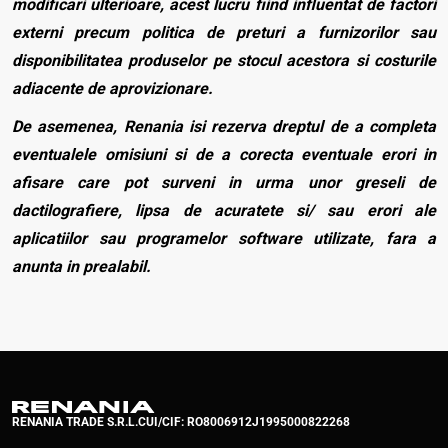
modificari ulterioare, acest lucru fiind influentat de factori
externi precum politica de preturi a furnizorilor sau
disponibilitatea produselor pe stocul acestora si costurile
adiacente de aprovizionare.
De asemenea, Renania isi rezerva dreptul de a completa
eventualele omisiuni si de a corecta eventuale erori in
afisare care pot surveni in urma unor greseli de
dactilografiere, lipsa de acuratete si/ sau erori ale
aplicatiilor sau programelor software utilizate, fara a
anunta in prealabil.
RENANIA TRADE S.R.L.
CUI/CIF: RO8006912
J1995000822268