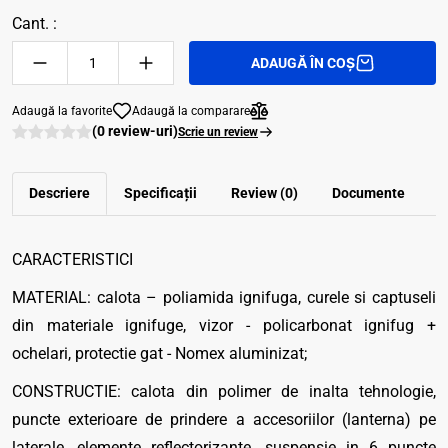
Cant. :
ADAUGĂ ÎN COȘ
Adaugă la favorite
Adaugă la comparare
(0 review-uri)
Scrie un review
Descriere
Specificații
Review (0)
Documente
CARACTERISTICI
MATERIAL: calota – poliamida ignifuga, curele si captuseli
din materiale ignifuge, vizor - policarbonat ignifug +
ochelari, protectie gat - Nomex aluminizat;
CONSTRUCTIE: calota din polimer de inalta tehnologie,
puncte exterioare de prindere a accesoriilor (lanterna) pe
laterale, elemente reflectorizante, suspensie in 6 puncte