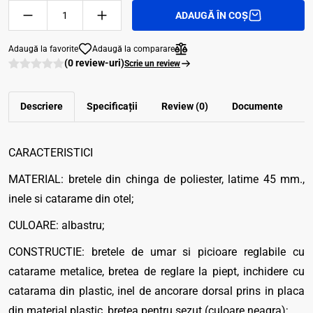
ADAUGĂ ÎN COȘ
Adaugă la favorite
Adaugă la comparare
(0 review-uri)
Scrie un review
Descriere
Specificații
Review (0)
Documente
CARACTERISTICI
MATERIAL: bretele din chinga de poliester, latime 45 mm.,
inele si catarame din otel;
CULOARE: albastru;
CONSTRUCTIE: bretele de umar si picioare reglabile cu
catarame metalice, bretea de reglare la piept, inchidere cu
catarama din plastic, inel de ancorare dorsal prins in placa
din material plastic, bretea pentru sezut (culoare neagra);