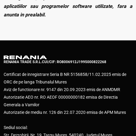
aplicatiilor sau programelor software utilizate, fara a
anunta in prealabil.
RENANIA TRADE S.R.L.
CUI/CIF: RO8006912
J1995000822268
Certificat de inregistrare Seria B NR 5156858/11.02.2025 emis de
ORC de pe langa Tribunalul Mures
Aviz de functionare nr. 9147 din 20.09.2023 emis de ANMDMR
Autorizatie AEO nr. RO AEOF 00000000182 emisa de Directia
Generala a Vamilor
Autorizatie de mediu nr. 126 din 22.07.2020 emisa de APM Mures
Sediul social:
Str. Dezrobirii, Nr. 19, Targu Mures, 540240, Judetul Mures