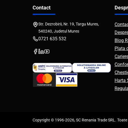
Contact
Despr
Str. Dezrobirii, Nr. 19, Targu Mures,
Conta
540240, Judetul Mures
Despr
0721 635 532
Blog R
Plata 
Carier
Confor
Chesti
Harta S
Regul
Copyright © 1996-2026, SC Renania Trade SRL. Toate d