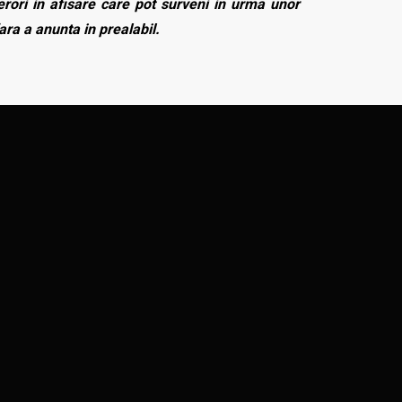
rori in afisare care pot surveni in urma unor
fara a anunta in prealabil.