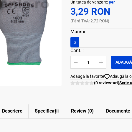
Unitatea de vanzare:
per
3,29 RON
(Fără TVA: 2,72 RON)
Marimi:
S
Cant. :
ADAUGĂ 
Adaugă la favorite
Adaugă la 
(0 review-uri)
Scrie 
Descriere
Specificații
Review (0)
Documente