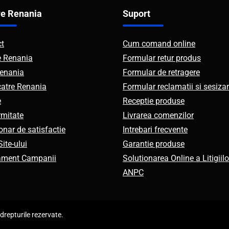
e Renania
Suport
ct
Cum comand online
e Renania
Formular retur produs
enania
Formular de retragere
catre Renania
Formular reclamatii si sesizar
e
Receptie produse
mitate
Livrarea comenzilor
onar de satisfactie
Intrebari frecvente
ite-ului
Garantie produse
ament Campanii
Solutionarea Online a Litigiilo
ANPC
repturile rezervate.