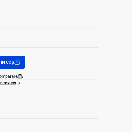
ÎN COȘ
comparare
un review