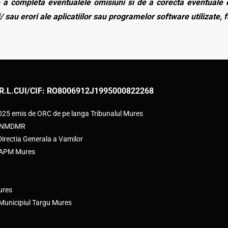
a completa eventualele omisiuni si de a corecta eventuale e
/ sau erori ale aplicatiilor sau programelor software utilizate, 
R.L.
CUI/CIF: RO8006912
J1995000822268
2025 emis de ORC de pe langa Tribunalul Mures
e ANMDMR
rectia Generala a Vamilor
e APM Mures
ures
 Municipiul Targu Mures