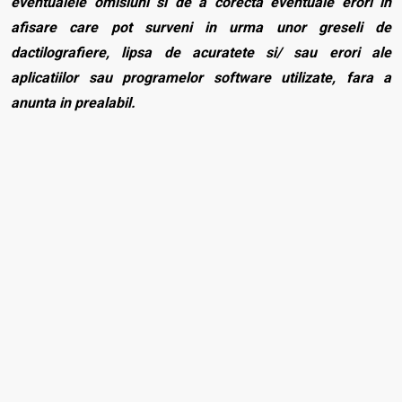
eventualele omisiuni si de a corecta eventuale erori in
afisare care pot surveni in urma unor greseli de
dactilografiere, lipsa de acuratete si/ sau erori ale
aplicatiilor sau programelor software utilizate, fara a
anunta in prealabil.
Caracteristici generale
Tip de protectie
Mecanica
Tip produs
Manusi reutilizabile
Norme europene
EN ISO 21420, EN 388
Material
Tip material
Tricot impregnat
Scrie o recenzie