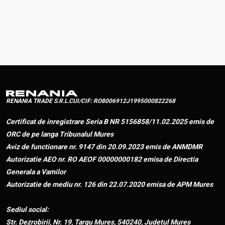
Dupa cumpărarea acestui produs te invităm sa scrii un
review.
RENANIA TRADE S.R.L.
CUI/CIF: RO8006912
J1995000822268
Certificat de inregistrare Seria B NR 5156858/11.02.2025 emis de
ORC de pe langa Tribunalul Mures
Aviz de functionare nr. 9147 din 20.09.2023 emis de ANMDMR
Autorizatie AEO nr. RO AEOF 00000000182 emisa de Directia
Generala a Vamilor
Autorizatie de mediu nr. 126 din 22.07.2020 emisa de APM Mures
Sediul social:
Str. Dezrobirii, Nr. 19, Targu Mures, 540240, Judetul Mures