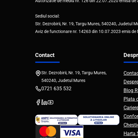
Autorizatie de mediu nr. 126 din 22.07.2020 emisa d
Sediul social:
Str. Dezrobirii, Nr. 19, Targu Mures, 540240, Judetul M
Aviz de functionare nr. 14263 din 10.07.2023 emis de
Contact
Despr
Str. Dezrobirii, Nr. 19, Targu Mures,
Conta
540240, Judetul Mures
Despr
0721 635 532
Blog R
Plata 
Carier
Confor
Chesti
Harta S