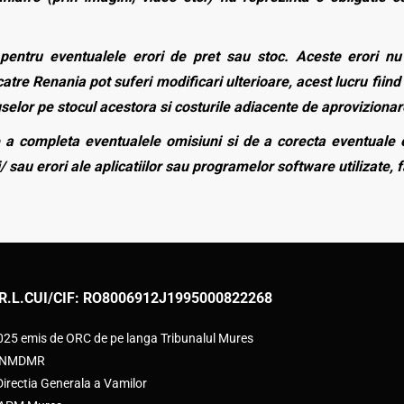
entru eventualele erori de pret sau stoc. Aceste erori nu o
atre Renania pot suferi modificari ulterioare, acest lucru fiind 
duselor pe stocul acestora si costurile adiacente de aprovizionar
a completa eventualele omisiuni si de a corecta eventuale e
/ sau erori ale aplicatiilor sau programelor software utilizate, 
R.L.
CUI/CIF: RO8006912
J1995000822268
2025 emis de ORC de pe langa Tribunalul Mures
e ANMDMR
rectia Generala a Vamilor