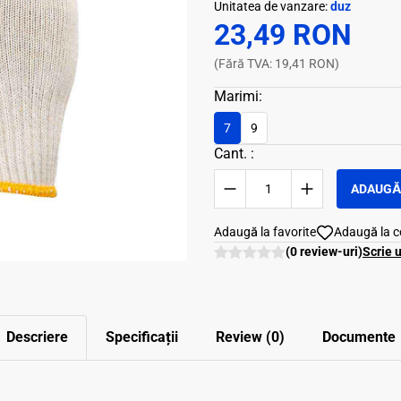
Unitatea de vanzare:
duz
23,49 RON
(Fără TVA: 19,41 RON)
Marimi:
7
9
Cant. :
ADAUGĂ 
Adaugă la favorite
Adaugă la 
(0 review-uri)
Scrie 
Descriere
Specificații
Review (0)
Documente