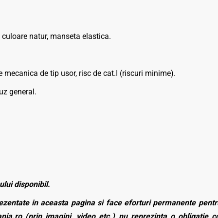
culoare natur, manseta elastica.
 mecanica de tip usor, risc de cat.I (riscuri minime).
uz general.
ului disponibil.
zentate in aceasta pagina si face eforturi permanente pentru
nia.ro (prin imagini, video etc.) nu reprezinta o obligatie 