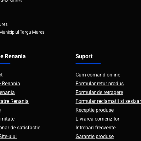
e APM Mures
ures
 Municipiul Targu Mures
e Renania
Suport
ct
Cum comand online
e Renania
Formular retur produs
enania
Formular de retragere
catre Renania
Formular reclamatii si sesizar
e
Receptie produse
mitate
Livrarea comenzilor
onar de satisfactie
Intrebari frecvente
ite-ului
Garantie produse