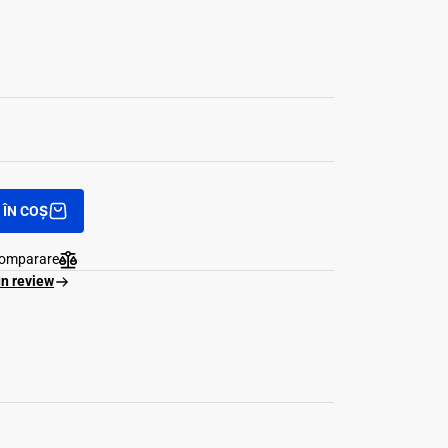
ÎN COȘ
comparare
un review