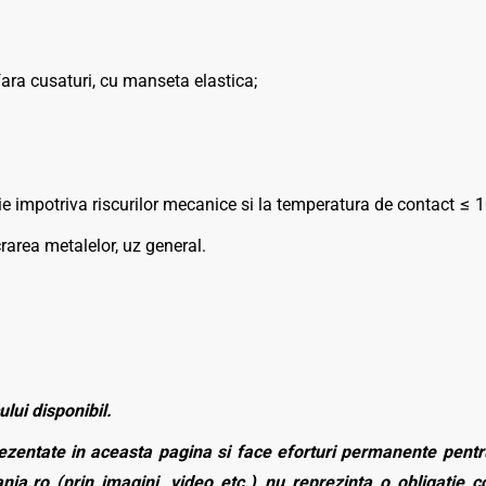
ra cusaturi, cu manseta elastica;
ie impotriva riscurilor mecanice si la temperatura de contact ≤ 
rarea metalelor, uz general.
ului disponibil.
zentate in aceasta pagina si face eforturi permanente pentru
nia.ro (prin imagini, video etc.) nu reprezinta o obligatie 