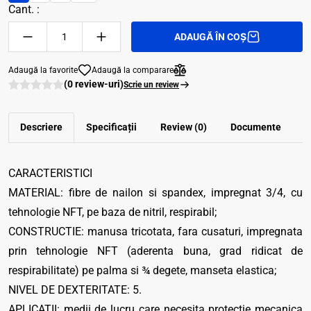
Cant. :
ADAUGĂ ÎN COȘ
Adaugă la favorite
Adaugă la comparare
(0 review-uri)
Scrie un review
Descriere
Specificații
Review (0)
Documente
CARACTERISTICI
MATERIAL: fibre de nailon si spandex, impregnat 3/4, cu
tehnologie NFT, pe baza de nitril, respirabil;
CONSTRUCTIE: manusa tricotata, fara cusaturi, impregnata
prin tehnologie NFT (aderenta buna, grad ridicat de
respirabilitate) pe palma si ¾ degete, manseta elastica;
NIVEL DE DEXTERITATE: 5.
APLICATII: medii de lucru care necesita protectie mecanica