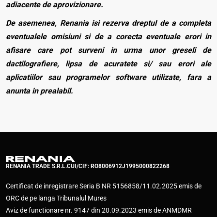
adiacente de aprovizionare.
De asemenea, Renania isi rezerva dreptul de a completa
eventualele omisiuni si de a corecta eventuale erori in
afisare care pot surveni in urma unor greseli de
dactilografiere, lipsa de acuratete si/ sau erori ale
aplicatiilor sau programelor software utilizate, fara a
anunta in prealabil.
RENANIA TRADE S.R.L.
CUI/CIF: RO8006912
J1995000822268
Certificat de inregistrare Seria B NR 5156858/11.02.2025 emis de
ORC de pe langa Tribunalul Mures
Aviz de functionare nr. 9147 din 20.09.2023 emis de ANMDMR