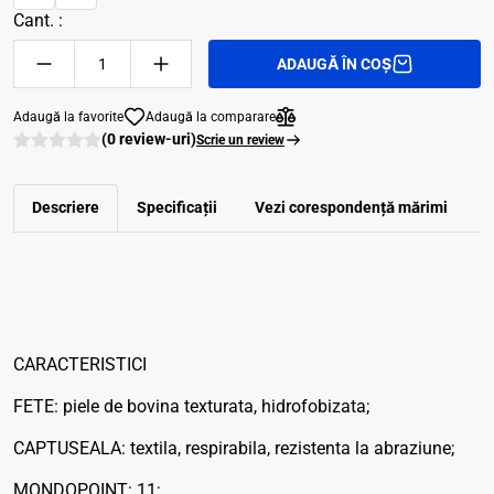
Cant. :
ADAUGĂ ÎN COȘ
Adaugă la favorite
Adaugă la comparare
(0 review-uri)
Scrie un review
Descriere
Specificații
Vezi corespondenţă mărimi
R
CARACTERISTICI
FETE: piele de bovina texturata, hidrofobizata;
CAPTUSEALA: textila, respirabila, rezistenta la abraziune;
MONDOPOINT: 11;