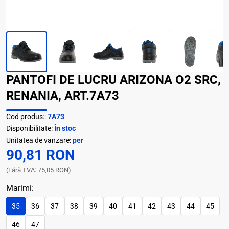
PANTOFI DE LUCRU ARIZONA O2 SRC,
RENANIA, ART.7A73
Cod produs::
7A73
Disponibilitate:
În stoc
Unitatea de vanzare:
per
90,81 RON
(Fără TVA: 75,05 RON)
Marimi:
35
36
37
38
39
40
41
42
43
44
45
46
47