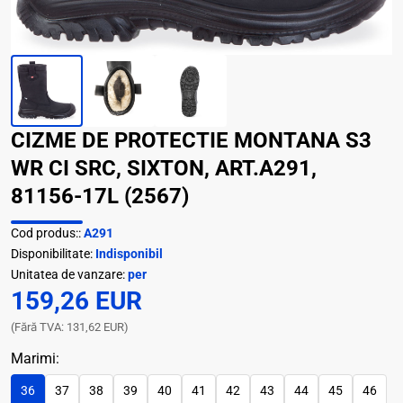
CIZME DE PROTECTIE MONTANA S3
WR CI SRC, SIXTON, ART.A291,
81156-17L (2567)
Cod produs::
A291
Disponibilitate:
Indisponibil
Unitatea de vanzare:
per
159,26 EUR
(Fără TVA: 131,62 EUR)
Marimi:
36
37
38
39
40
41
42
43
44
45
46