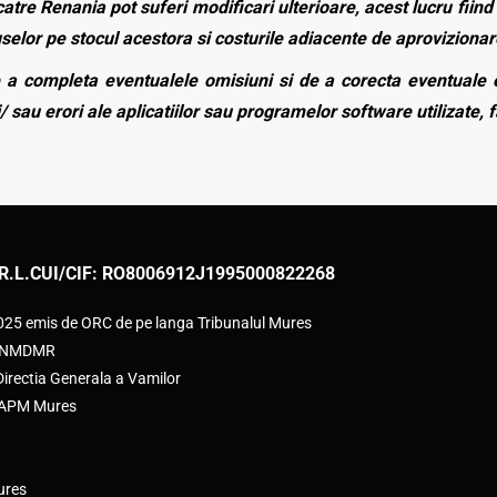
atre Renania pot suferi modificari ulterioare, acest lucru fiind 
duselor pe stocul acestora si costurile adiacente de aprovizionar
a completa eventualele omisiuni si de a corecta eventuale e
/ sau erori ale aplicatiilor sau programelor software utilizate, 
R.L.
CUI/CIF: RO8006912
J1995000822268
2025 emis de ORC de pe langa Tribunalul Mures
e ANMDMR
rectia Generala a Vamilor
e APM Mures
ures