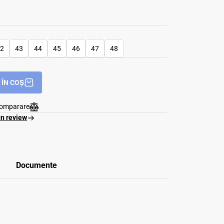
2
43
44
45
46
47
48
ÎN COȘ
comparare
un review
Documente