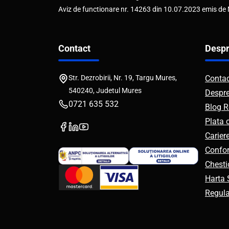
Aviz de functionare nr. 14263 din 10.07.2023 emis de
Contact
Despr
Str. Dezrobirii, Nr. 19, Targu Mures,
Conta
540240, Judetul Mures
Despr
0721 635 532
Blog R
Plata 
Carier
Confor
Chesti
Harta S
Regul