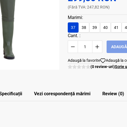
(Fără TVA: 247,82 RON)
Marimi:
37
38
39
40
41
4
Cant. :
ADAUGĂ 
Adaugă la favorite
Adaugă la 
(0 review-uri)
Scrie 
Specificații
Vezi corespondenţă mărimi
Review (0)