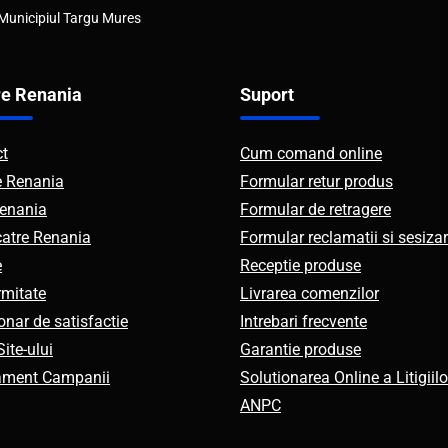
 Municipiul Targu Mures
e Renania
Suport
ct
Cum comand online
e Renania
Formular retur produs
enania
Formular de retragere
catre Renania
Formular reclamatii si sesizar
e
Receptie produse
mitate
Livrarea comenzilor
onar de satisfactie
Intrebari frecvente
ite-ului
Garantie produse
ament Campanii
Solutionarea Online a Litigiilo
ANPC