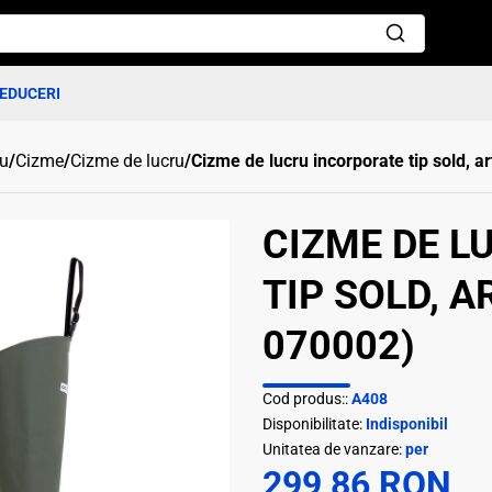
EDUCERI
ru
/
Cizme
/
Cizme de lucru
/
Cizme de lucru incorporate tip sold, a
CIZME DE L
TIP SOLD, A
070002)
Cod produs::
A408
Disponibilitate:
Indisponibil
Unitatea de vanzare:
per
299,86 RON