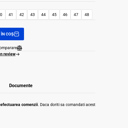
0
41
42
43
44
45
46
47
48
ÎN COȘ
comparare
un review
Documente
a efectuarea comenzii
. Daca doriti sa comandati acest