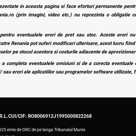
zentate in aceasta pagina si face eforturi permanente pentru
nia.ro (prin imagini, video etc.) nu reprezinta o obligatie 
entru eventualele erori de pret sau stoc. Aceste erori nu o
atre Renania pot suferi modificari ulterioare, acest lucru fiind 
duselor pe stocul acestora si costurile adiacente de aprovizionar
a completa eventualele omisiuni si de a corecta eventuale e
/ sau erori ale aplicatiilor sau programelor software utilizate, 
R.L.
CUI/CIF: RO8006912
J1995000822268
2025 emis de ORC de pe langa Tribunalul Mures