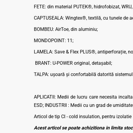
FETE: din material PUTEK®, hidrofobizat, WRU, re
CAPTUSEALA: Wingtex®, textilă, cu tunele de aer
BOMBEU: AirToe, din aluminiu;
MONDOPOINT: 11;
LAMELA: Save & Flex PLUS®, antiperforație, no
BRANT: U-POWER original, detașabil;
TALPA: ușoară și confortabilă datorită sistemul
APLICATII: Medii de lucru care necesita incalt
ESD; INDUSTRII : Medii cu un grad de umiditate rid
Articol de tip CI - cold insulation, pentru izolat
Acest articol se poate achizitiona in limita stoc