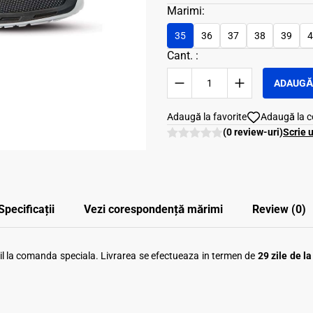
Marimi:
35
36
37
38
39
4
Cant. :
ADAUGĂ 
Adaugă la favorite
Adaugă la 
(0 review-uri)
Scrie 
Specificații
Vezi corespondenţă mărimi
Review (0)
ibil la comanda speciala. Livrarea se efectueaza in termen de
29 zile de l