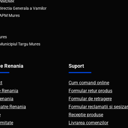
e ANMDMR
rectia Generala a Vamilor
e APM Mures
ures
 Municipiul Targu Mures
e Renania
Suport
ct
Cum comand online
e Renania
Formular retur produs
enania
Formular de retragere
catre Renania
Formular reclamatii si sesizar
e
Receptie produse
mitate
Livrarea comenzilor