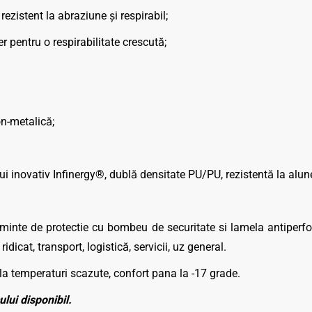
zistent la abraziune și respirabil;
 pentru o respirabilitate crescută;
n-metalică;
ui inovativ Infinergy®, dublă densitate PU/PU, rezistentă la alun
aminte de protectie cu bombeu de securitate si lamela antiperfor
icat, transport, logistică, servicii, uz general.
ie la temperaturi scazute, confort pana la -17 grade.
ului disponibil.