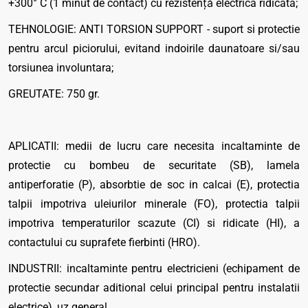
+300° C (1 minut de contact) cu rezistență electrica ridicata;
TEHNOLOGIE: ANTI TORSION SUPPORT - suport si protectie
pentru arcul piciorului, evitand indoirile daunatoare si/sau
torsiunea involuntara;
GREUTATE: 750 gr.
APLICATII: medii de lucru care necesita incaltaminte de
protectie cu bombeu de securitate (SB), lamela
antiperforatie (P), absorbtie de soc in calcai (E), protectia
talpii impotriva uleiurilor minerale (FO), protectia talpii
impotriva temperaturilor scazute (CI) si ridicate (HI), a
contactului cu suprafete fierbinti (HRO).
INDUSTRII: incaltaminte pentru electricieni (echipament de
protectie secundar aditional celui principal pentru instalatii
electrice), uz general.