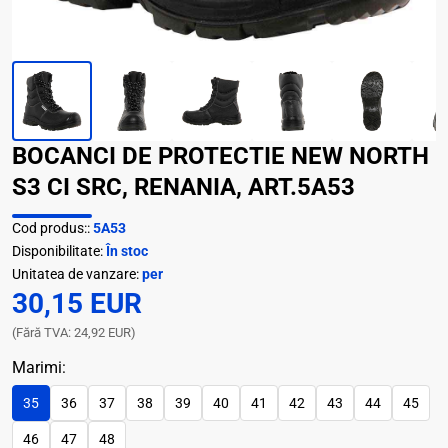
BOCANCI DE PROTECTIE NEW NORTH
S3 CI SRC, RENANIA, ART.5A53
Cod produs::
5A53
Disponibilitate:
În stoc
Unitatea de vanzare:
per
30,15 EUR
(Fără TVA: 24,92 EUR)
Marimi:
35
36
37
38
39
40
41
42
43
44
45
46
47
48