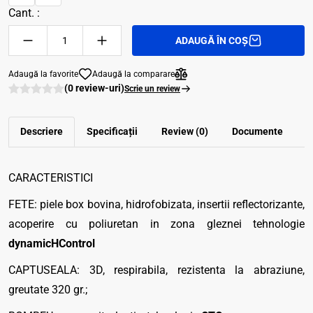
Cant. :
ADAUGĂ ÎN COȘ
Adaugă la favorite
Adaugă la comparare
(0 review-uri)
Scrie un review
Descriere
Specificații
Review (0)
Documente
CARACTERISTICI
FETE: piele box bovina, hidrofobizata, insertii reflectorizante,
acoperire cu poliuretan in zona gleznei tehnologie
dynamicHControl
CAPTUSEALA: 3D, respirabila, rezistenta la abraziune,
greutate 320 gr.;