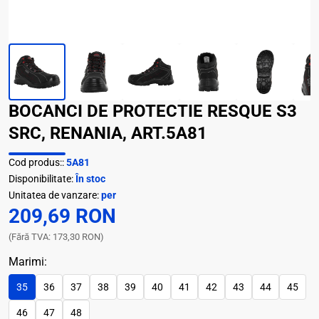
BOCANCI DE PROTECTIE RESQUE S3
SRC, RENANIA, ART.5A81
Cod produs::
5A81
Disponibilitate:
În stoc
Unitatea de vanzare:
per
209,69 RON
(Fără TVA: 173,30 RON)
Marimi:
35
36
37
38
39
40
41
42
43
44
45
46
47
48