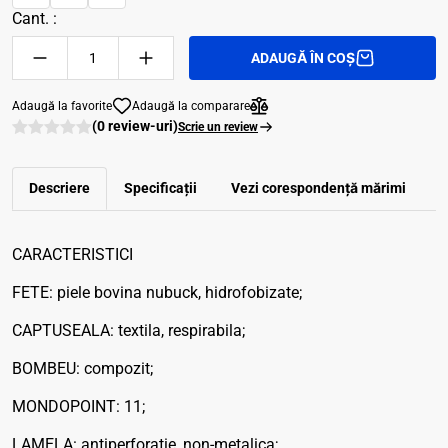
Cant. :
ADAUGĂ ÎN COȘ
Adaugă la favorite
Adaugă la comparare
(0 review-uri)
Scrie un review
Descriere
Specificații
Vezi corespondenţă mărimi
R
CARACTERISTICI
FETE: piele bovina nubuck, hidrofobizate;
CAPTUSEALA: textila, respirabila;
BOMBEU: compozit;
MONDOPOINT: 11;
LAMELA: antiperforatie, non-metalica;