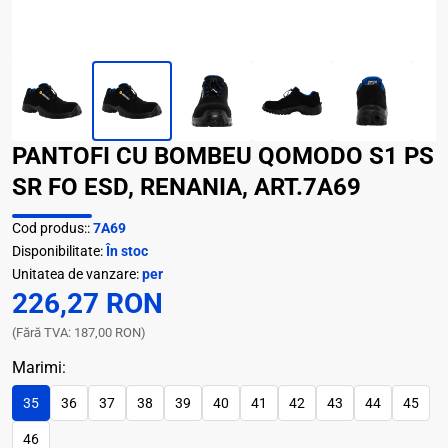
PANTOFI CU BOMBEU QOMODO S1 PS
SR FO ESD, RENANIA, ART.7A69
Cod produs::
7A69
Disponibilitate:
În stoc
Unitatea de vanzare:
per
226,27 RON
(Fără TVA: 187,00 RON)
Marimi:
35
36
37
38
39
40
41
42
43
44
45
46