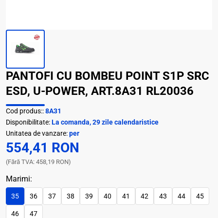
PANTOFI CU BOMBEU POINT S1P SRC
ESD, U-POWER, ART.8A31 RL20036
Cod produs::
8A31
Disponibilitate:
La comanda, 29 zile calendaristice
Unitatea de vanzare:
per
554,41 RON
(Fără TVA: 458,19 RON)
Marimi:
35
36
37
38
39
40
41
42
43
44
45
46
47