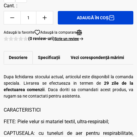
Cant. :
ADAUGĂ ÎN COȘ
Adaugă la favorite
Adaugă la comparare
(0 review-uri)
Scrie un review
Descriere
Specificații
Vezi corespondenţă mărimi
R
Dupa lichidarea stocului actual, articolul este disponibil la comanda
speciala. Livrarea se efectueaza in termen de
29 zile de la
efectuarea comenzii
. Daca doriti sa comandati acest produs, va
rugam sa ne contactati pentru asistenta.
CARACTERISTICI
FETE: Piele velur si matariel textil, ultra-respirabil;
CAPTUSEALA: cu tuneluri de aer pentru respirabilitate,