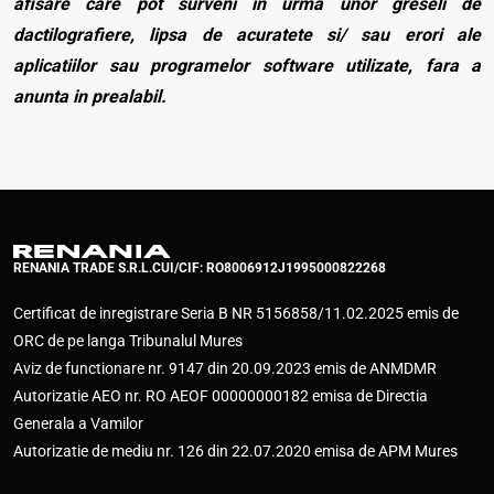
afisare care pot surveni in urma unor greseli de
dactilografiere, lipsa de acuratete si/ sau erori ale
aplicatiilor sau programelor software utilizate, fara a
anunta in prealabil.
RENANIA TRADE S.R.L.
CUI/CIF: RO8006912
J1995000822268
Certificat de inregistrare Seria B NR 5156858/11.02.2025 emis de
ORC de pe langa Tribunalul Mures
Aviz de functionare nr. 9147 din 20.09.2023 emis de ANMDMR
Autorizatie AEO nr. RO AEOF 00000000182 emisa de Directia
Generala a Vamilor
Autorizatie de mediu nr. 126 din 22.07.2020 emisa de APM Mures