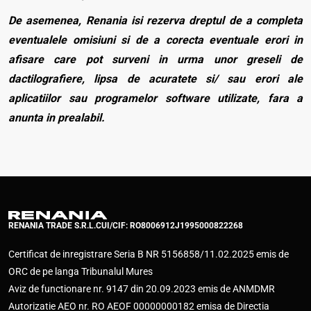
De asemenea, Renania isi rezerva dreptul de a completa
eventualele omisiuni si de a corecta eventuale erori in
afisare care pot surveni in urma unor greseli de
dactilografiere, lipsa de acuratete si/ sau erori ale
aplicatiilor sau programelor software utilizate, fara a
anunta in prealabil.
RENANIA TRADE S.R.L.
CUI/CIF: RO8006912
J1995000822268
Certificat de inregistrare Seria B NR 5156858/11.02.2025 emis de
ORC de pe langa Tribunalul Mures
Aviz de functionare nr. 9147 din 20.09.2023 emis de ANMDMR
Autorizatie AEO nr. RO AEOF 00000000182 emisa de Directia