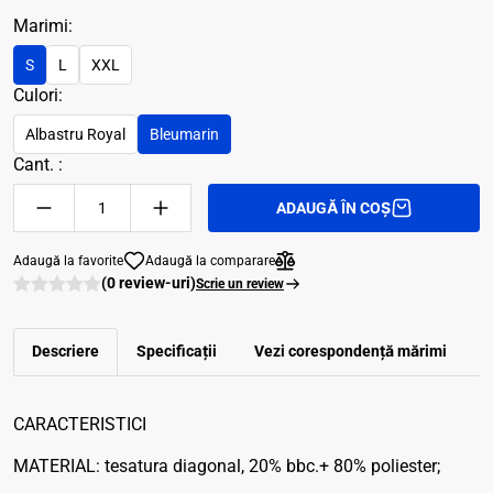
Marimi:
S
L
XXL
Culori:
Albastru Royal
Bleumarin
Cant. :
ADAUGĂ ÎN COȘ
Adaugă la favorite
Adaugă la comparare
(0 review-uri)
Scrie un review
Descriere
Specificații
Vezi corespondenţă mărimi
R
CARACTERISTICI
MATERIAL: tesatura diagonal, 20% bbc.+ 80% poliester;