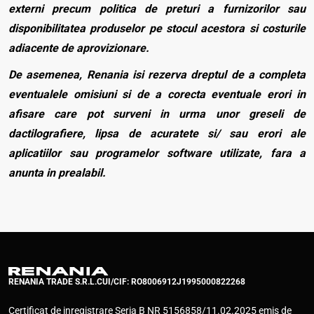
externi precum politica de preturi a furnizorilor sau
disponibilitatea produselor pe stocul acestora si costurile
adiacente de aprovizionare.
De asemenea, Renania isi rezerva dreptul de a completa
eventualele omisiuni si de a corecta eventuale erori in
afisare care pot surveni in urma unor greseli de
dactilografiere, lipsa de acuratete si/ sau erori ale
aplicatiilor sau programelor software utilizate, fara a
anunta in prealabil.
RENANIA TRADE S.R.L.
CUI/CIF: RO8006912
J1995000822268
Certificat de inregistrare Seria B NR 5156858/11.02.2025 emis de