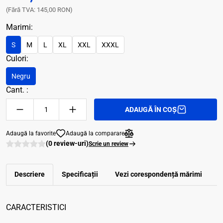
(Fără TVA: 145,00 RON)
Marimi:
S
M
L
XL
XXL
XXXL
Culori:
Negru
Cant. :
ADAUGĂ ÎN COȘ
Adaugă la favorite
Adaugă la comparare
(0 review-uri)
Scrie un review
Descriere
Specificații
Vezi corespondenţă mărimi
R
CARACTERISTICI