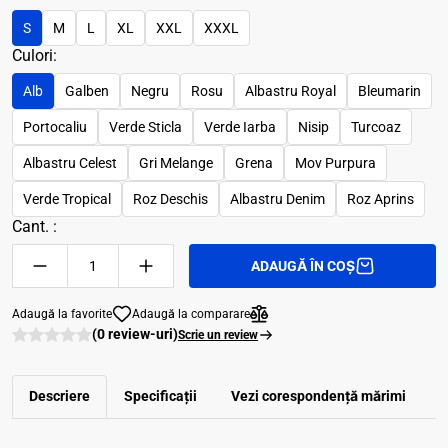
S
M
L
XL
XXL
XXXL
Culori:
Alb
Galben
Negru
Rosu
Albastru Royal
Bleumarin
Portocaliu
Verde Sticla
Verde Iarba
Nisip
Turcoaz
Albastru Celest
Gri Melange
Grena
Mov Purpura
Verde Tropical
Roz Deschis
Albastru Denim
Roz Aprins
Cant. :
ADAUGĂ ÎN COȘ
Adaugă la favorite
Adaugă la comparare
(0 review-uri)
Scrie un review
Descriere
Specificații
Vezi corespondenţă mărimi
R