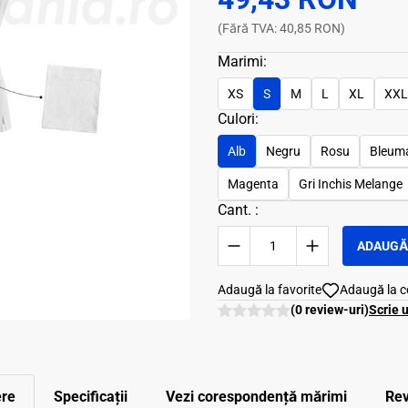
(Fără TVA: 40,85 RON)
Marimi:
XS
S
M
L
XL
XXL
Culori:
Alb
Negru
Rosu
Bleuma
Magenta
Gri Inchis Melange
Cant. :
ADAUGĂ 
Adaugă la favorite
Adaugă la 
(0 review-uri)
Scrie 
ere
Specificații
Vezi corespondenţă mărimi
Rev