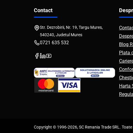
Contact
Despr
Str. Dezrobirii, Nr. 19, Targu Mures,
Conta
540240, Judetul Mures
Despr
0721 635 532
Blog R
Plata 
Carier
Confor
Chesti
Harta S
Regul
Copyright © 1996-2026, SC Renania Trade SRL. Toate d