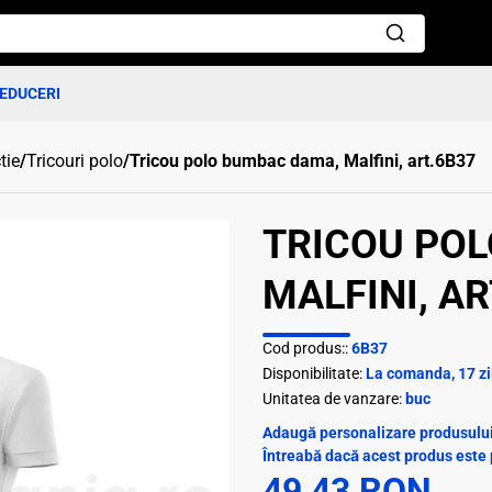
EDUCERI
tie
/
Tricouri polo
/
Tricou polo bumbac dama, Malfini, art.6B37
TRICOU PO
MALFINI, AR
Cod produs::
6B37
Disponibilitate:
La comanda, 17 zi
Unitatea de vanzare:
buc
Adaugă personalizare produsului 
Întreabă dacă acest produs este 
49,43 RON