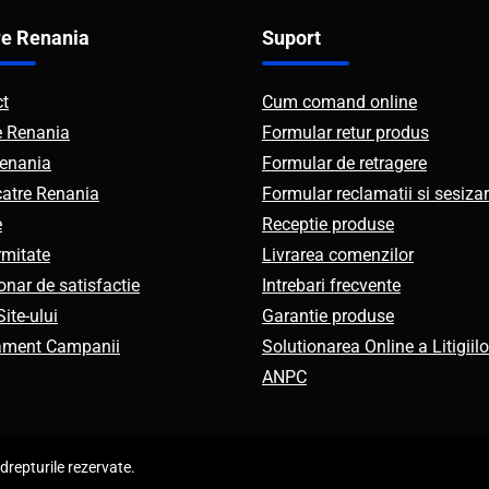
e Renania
Suport
ct
Cum comand online
e Renania
Formular retur produs
enania
Formular de retragere
catre Renania
Formular reclamatii si sesizar
e
Receptie produse
mitate
Livrarea comenzilor
onar de satisfactie
Intrebari frecvente
ite-ului
Garantie produse
ament Campanii
Solutionarea Online a Litigiilo
ANPC
repturile rezervate.