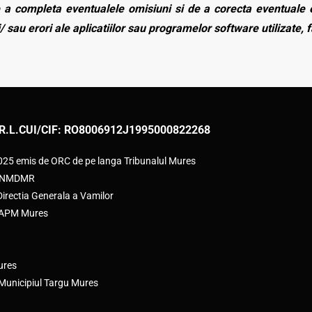
a completa eventualele omisiuni si de a corecta eventuale e
/ sau erori ale aplicatiilor sau programelor software utilizate, 
R.L.
CUI/CIF: RO8006912
J1995000822268
2025 emis de ORC de pe langa Tribunalul Mures
e ANMDMR
rectia Generala a Vamilor
e APM Mures
ures
 Municipiul Targu Mures