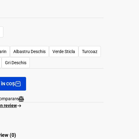
rin
Albastru Deschis
Verde Sticla
Turcoaz
Gri Deschis
ÎN COȘ
comparare
un review
iew (0)