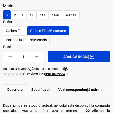
Marimi:
S
M
L
XL
XXL
XXXL
XXXXL
Culori:
Galben Fluo
Galben Fluo/Bleumarin
Portocaliu Fluo/Bleumarin
Cant. :
ADAUGĂ ÎN COȘ
Adaugă la favorite
Adaugă la comparare
(0 review-uri)
Scrie un review
Descriere
Specificații
Vezi corespondenţă mărimi
R
Dupa lichidarea stocului actual, articolul este disponibil la comanda
speciala. Livrarea se efectueaza in termen de
22 zile de la