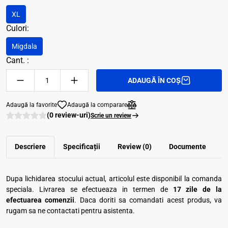
XL
Culori:
Migdala
Cant. :
ADAUGĂ ÎN COȘ
Adaugă la favorite
Adaugă la comparare
(0 review-uri)
Scrie un review
Descriere
Specificații
Review (0)
Documente
Dupa lichidarea stocului actual, articolul este disponibil la comanda
speciala. Livrarea se efectueaza in termen de
17 zile de la
efectuarea comenzii
. Daca doriti sa comandati acest produs, va
rugam sa ne contactati pentru asistenta.