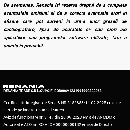
De asemenea, Renania isi rezerva dreptul de a completa
eventualele omisiuni si de a corecta eventuale erori in
afisare care pot surveni in urma unor greseli de
dactilografiere, lipsa de acuratete si/ sau erori ale
aplicatiilor sau programelor software utilizate, fara a
anunta in prealabil.
RENANIA TRADE S.R.L.
CUI/CIF: RO8006912
J1995000822268
Certificat de inregistrare Seria B NR 5156858/11.02.2025 emis de
ORC de pe langa Tribunalul Mures
Aviz de functionare nr. 9147 din 20.09.2023 emis de ANMDMR
Autorizatie AEO nr. RO AEOF 00000000182 emisa de Directia