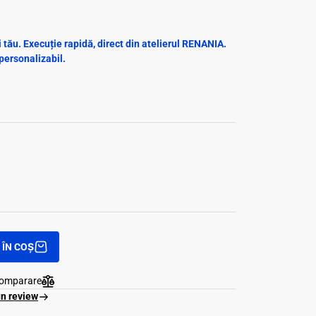
tău. Execuție rapidă, direct din atelierul RENANIA.
personalizabil.
ÎN COȘ
comparare
un review