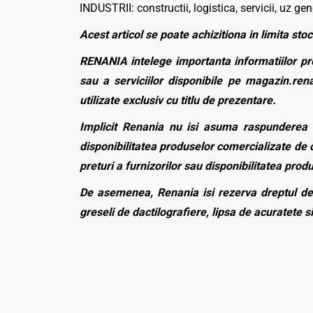
INDUSTRII: constructii, logistica, servicii, uz gen
Acest articol se poate achizitiona in limita stoc
RENANIA intelege importanta informatiilor pre
sau a serviciilor disponibile pe magazin.rena
utilizate exclusiv cu titlu de prezentare.
Implicit Renania nu isi asuma raspunderea p
disponibilitatea produselor comercializate de c
preturi a furnizorilor sau disponibilitatea pro
De asemenea, Renania isi rezerva dreptul de 
greseli de dactilografiere, lipsa de acuratete si
Caracteristici generale
Tip de protectie
Tip produs