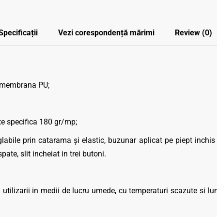
Specificații
Vezi corespondenţă mărimi
Review (0)
 membrana PU;
 specifica 180 gr/mp;
labile prin catarama şi elastic, buzunar aplicat pe piept inchis
pate, slit incheiat in trei butoni.
tilizarii in medii de lucru umede, cu temperaturi scazute si lumin