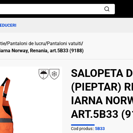
EDUCERI
tie
/
Pantaloni de lucru
/
Pantaloni vatuiti
/
 iarna Norway, Renania, art.5B33 (9188)
SALOPETA D
(PIEPTAR) 
IARNA NORW
ART.5B33 (9
Cod produs::
5B33