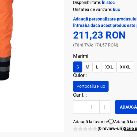
Disponibilitate:
În stoc
Unitatea de vanzare:
buc
Adaugă personalizare produsului 
Întreabă dacă acest produs este 
211,23 RON
(Fără TVA: 174,57 RON)
Marimi:
S
M
L
XXL
XXXL
Culori:
Portocaliu Fluo
Cant. :
ADAUGĂ 
Adaugă la favorite
Adaugă la 
(0 review-uri)
Scrie 