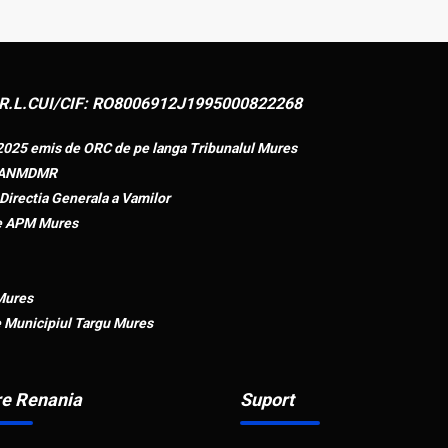
R.L.
CUI/CIF: RO8006912
J1995000822268
.2025 emis de ORC de pe langa Tribunalul Mures
de ANMDMR
irectia Generala a Vamilor
de APM Mures
 Mures
e Municipiul Targu Mures
e Renania
Suport