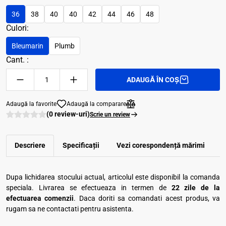
36
38
40
40
42
44
46
48
Culori:
Bleumarin
Plumb
Cant. :
ADAUGĂ ÎN COȘ
Adaugă la favorite
Adaugă la comparare
(0 review-uri)
Scrie un review
Descriere
Specificații
Vezi corespondenţă mărimi
R
Dupa lichidarea stocului actual, articolul este disponibil la comanda
speciala. Livrarea se efectueaza in termen de
22 zile de la
efectuarea comenzii
. Daca doriti sa comandati acest produs, va
rugam sa ne contactati pentru asistenta.