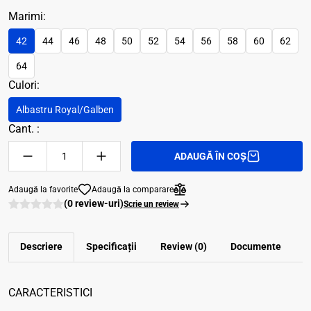
Marimi:
42
44
46
48
50
52
54
56
58
60
62
64
Culori:
Albastru Royal/Galben
Cant. :
ADAUGĂ ÎN COȘ
Adaugă la favorite
Adaugă la comparare
(0 review-uri)
Scrie un review
Descriere
Specificații
Review (0)
Documente
CARACTERISTICI