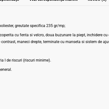
liester, greutate specifica 235 gr/mp;
perita cu fenta si velcro, doua buzunare la piept, inchidere cu c
e contrast, maneci drepte, terminate cu manseta si sistem de aju
 I de riscuri (riscuri minime).
general.