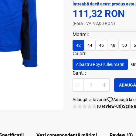
Întreabă dacă acest produs este 
111,32 RON
(Fără TVA: 92,00 RON)
Marimi:
42
44
46
48
50
5
Culori:
Albastru Royal/Bleumarin
Gr
Cant. :
ADAUGĂ 
Adaugă la favorite
Adaugă la 
(0 review-uri)
Scrie 
Specificații
Vezi corespondenţă mărimi
Review (0)