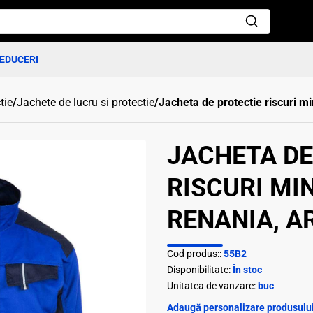
EDUCERI
tie
/
Jachete de lucru si protectie
/
Jacheta de protectie riscuri m
JACHETA DE
RISCURI MI
RENANIA, A
Cod produs::
55B2
Disponibilitate:
În stoc
Unitatea de vanzare:
buc
Adaugă personalizare produsului 