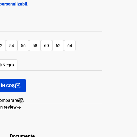
personalizabil.
2
54
56
58
60
62
64
i/Negru
ÎN COȘ
comparare
un review
Documente