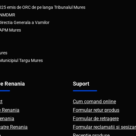
2025 emis de ORC de pe langa Tribunalul Mures
e ANMDMR
rectia Generala a Vamilor
e APM Mures
ures
 Municipiul Targu Mures
e Renania
Suport
ct
Cum comand online
e Renania
Formular retur produs
enania
Formular de retragere
catre Renania
Formular reclamatii si sesizar
e
Receptie produse