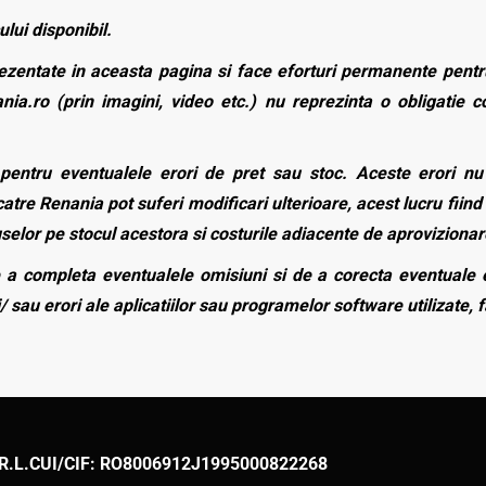
ului disponibil.
zentate in aceasta pagina si face eforturi permanente pentru
nia.ro (prin imagini, video etc.) nu reprezinta o obligatie 
entru eventualele erori de pret sau stoc. Aceste erori nu o
atre Renania pot suferi modificari ulterioare, acest lucru fiind 
duselor pe stocul acestora si costurile adiacente de aprovizionar
a completa eventualele omisiuni si de a corecta eventuale e
/ sau erori ale aplicatiilor sau programelor software utilizate, 
R.L.
CUI/CIF: RO8006912
J1995000822268