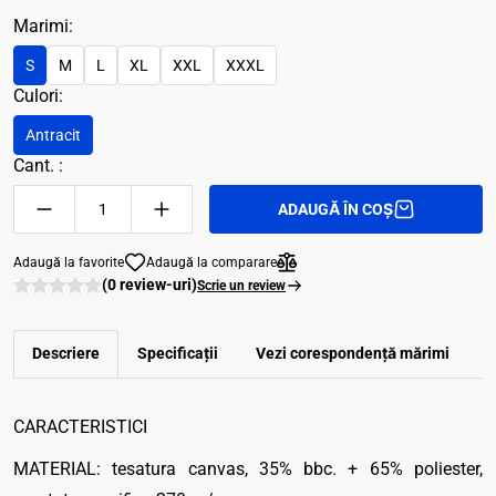
Marimi:
S
M
L
XL
XXL
XXXL
Culori:
Antracit
Cant. :
ADAUGĂ ÎN COȘ
Adaugă la favorite
Adaugă la comparare
(0 review-uri)
Scrie un review
Descriere
Specificații
Vezi corespondenţă mărimi
R
CARACTERISTICI
MATERIAL: tesatura canvas, 35% bbc. + 65% poliester,