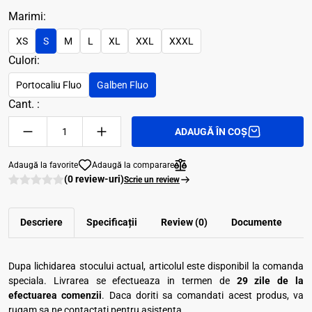
Marimi:
XS
S
M
L
XL
XXL
XXXL
Culori:
Portocaliu Fluo
Galben Fluo
Cant. :
ADAUGĂ ÎN COȘ
Adaugă la favorite
Adaugă la comparare
(0 review-uri)
Scrie un review
Descriere
Specificații
Review (0)
Documente
Dupa lichidarea stocului actual, articolul este disponibil la comanda
speciala. Livrarea se efectueaza in termen de
29 zile de la
efectuarea comenzii
. Daca doriti sa comandati acest produs, va
rugam sa ne contactati pentru asistenta.