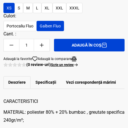
XS
S
M
L
XL
XXL
XXXL
Culori:
Portocaliu Fluo
Galben Fluo
Cant. :
ADAUGĂ ÎN COȘ
Adaugă la favorite
Adaugă la comparare
(0 review-uri)
Scrie un review
Descriere
Specificații
Vezi corespondenţă mărimi
R
CARACTERISTICI
MATERIAL: poliester 80% + 20% bumbac , greutate specifica
240gr/m²;