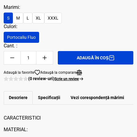
Marimi:
S
M
L
XL
XXXL
Culori:
Portocaliu Fluo
Cant. :
ADAUGĂ ÎN COȘ
Adaugă la favorite
Adaugă la comparare
(0 review-uri)
Scrie un review
Descriere
Specificații
Vezi corespondenţă mărimi
R
CARACTERISTICI
MATERIAL: