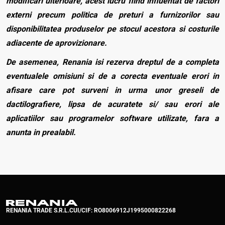
modificari ulterioare, acest lucru fiind influentat de factori
externi precum politica de preturi a furnizorilor sau
disponibilitatea produselor pe stocul acestora si costurile
adiacente de aprovizionare.
De asemenea, Renania isi rezerva dreptul de a completa
eventualele omisiuni si de a corecta eventuale erori in
afisare care pot surveni in urma unor greseli de
dactilografiere, lipsa de acuratete si/ sau erori ale
aplicatiilor sau programelor software utilizate, fara a
anunta in prealabil.
RENANIA TRADE S.R.L.
CUI/CIF: RO8006912
J1995000822268