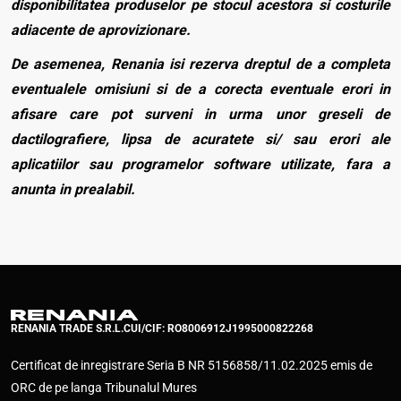
disponibilitatea produselor pe stocul acestora si costurile
adiacente de aprovizionare.
De asemenea, Renania isi rezerva dreptul de a completa
eventualele omisiuni si de a corecta eventuale erori in
afisare care pot surveni in urma unor greseli de
dactilografiere, lipsa de acuratete si/ sau erori ale
aplicatiilor sau programelor software utilizate, fara a
anunta in prealabil.
RENANIA TRADE S.R.L.
CUI/CIF: RO8006912
J1995000822268
Certificat de inregistrare Seria B NR 5156858/11.02.2025 emis de
ORC de pe langa Tribunalul Mures