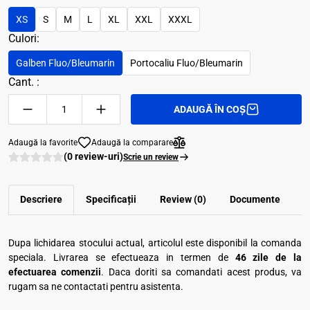
XS
S
M
L
XL
XXL
XXXL
Culori:
Galben Fluo/Bleumarin
Portocaliu Fluo/Bleumarin
Cant. :
ADAUGĂ ÎN COȘ
Adaugă la favorite
Adaugă la comparare
(0 review-uri)
Scrie un review
Descriere
Specificații
Review (0)
Documente
Dupa lichidarea stocului actual, articolul este disponibil la comanda
speciala. Livrarea se efectueaza in termen de
46 zile de la
efectuarea comenzii
. Daca doriti sa comandati acest produs, va
rugam sa ne contactati pentru asistenta.