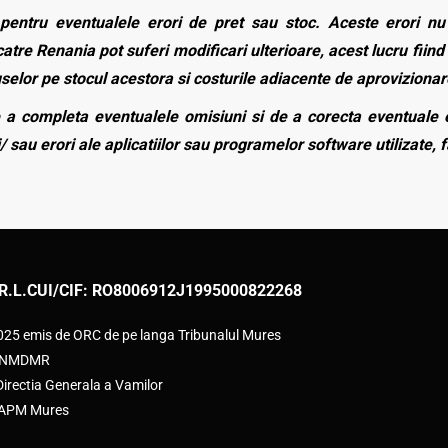
entru eventualele erori de pret sau stoc. Aceste erori nu o
atre Renania pot suferi modificari ulterioare, acest lucru fiind 
duselor pe stocul acestora si costurile adiacente de aprovizionar
a completa eventualele omisiuni si de a corecta eventuale e
/ sau erori ale aplicatiilor sau programelor software utilizate, 
R.L.
CUI/CIF: RO8006912
J1995000822268
2025 emis de ORC de pe langa Tribunalul Mures
e ANMDMR
rectia Generala a Vamilor
e APM Mures