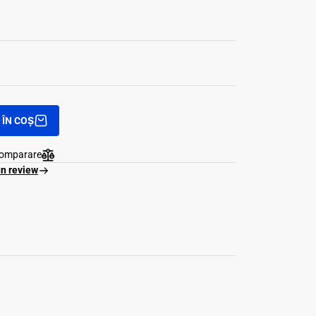
ÎN COȘ
comparare
un review