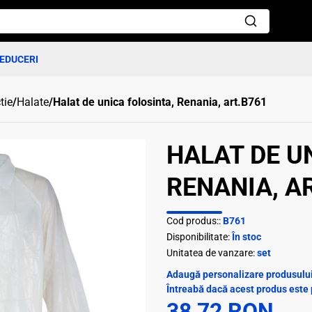
EDUCERI
tie
/
Halate
/
Halat de unica folosinta, Renania, art.B761
HALAT DE U
RENANIA, AR
Cod produs::
B761
Disponibilitate:
În stoc
Unitatea de vanzare:
set
Adaugă personalizare produsului 
Întreabă dacă acest produs este 
38,72 RON