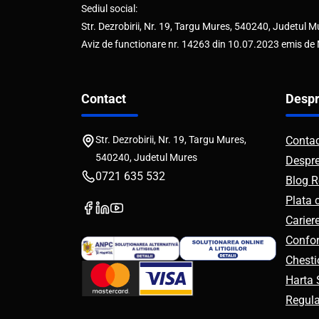
Sediul social:
Str. Dezrobirii, Nr. 19, Targu Mures, 540240, Judetul M
Aviz de functionare nr. 14263 din 10.07.2023 emis de
Contact
Despr
Str. Dezrobirii, Nr. 19, Targu Mures,
Conta
540240, Judetul Mures
Despr
0721 635 532
Blog R
Plata 
Carier
Confor
Chesti
Harta S
Regul