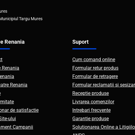
ures
 Municipiul Targu Mures
e Renania
Suport
ct
Cum comand online
e Renania
Formular retur produs
enania
Formular de retragere
catre Renania
Formular reclamatii si sesizar
e
Receptie produse
mitate
Livrarea comenzilor
onar de satisfactie
Intrebari frecvente
ite-ului
Garantie produse
ament Campanii
Solutionarea Online a Litigiilo