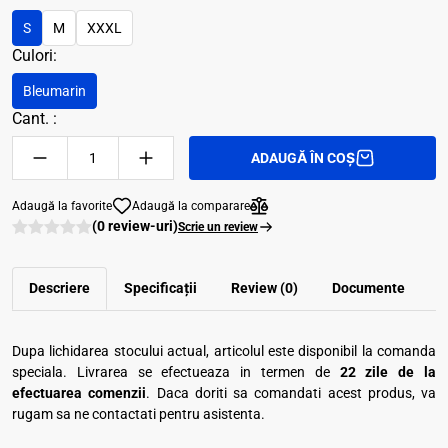
S
M
XXXL
Culori:
Bleumarin
Cant. :
ADAUGĂ ÎN COȘ
Adaugă la favorite
Adaugă la comparare
(0 review-uri)
Scrie un review
Descriere
Specificații
Review (0)
Documente
Dupa lichidarea stocului actual, articolul este disponibil la comanda
speciala. Livrarea se efectueaza in termen de
22 zile de la
efectuarea comenzii
. Daca doriti sa comandati acest produs, va
rugam sa ne contactati pentru asistenta.