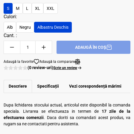
S
M
L
XL
XXL
Culori:
Alb
Negru
Albastru Deschis
Cant. :
ADAUGĂ ÎN COȘ
Adaugă la favorite
Adaugă la comparare
(0 review-uri)
Scrie un review
Descriere
Specificații
Vezi corespondenţă mărimi
R
Dupa lichidarea stocului actual, articolul este disponibil la comanda
speciala. Livrarea se efectueaza in termen de
17 zile de la
efectuarea comenzii
. Daca doriti sa comandati acest produs, va
rugam sa ne contactati pentru asistenta.