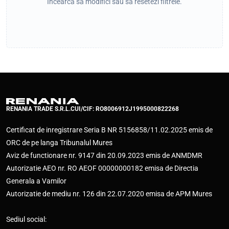
Încearcă să modifici sau să resetezi filtrele.
RENANIA TRADE S.R.L.
CUI/CIF: RO8006912
J1995000822268
Certificat de inregistrare Seria B NR 5156858/11.02.2025 emis de
ORC de pe langa Tribunalul Mures
Aviz de functionare nr. 9147 din 20.09.2023 emis de ANMDMR
Autorizatie AEO nr. RO AEOF 00000000182 emisa de Directia
Generala a Vamilor
Autorizatie de mediu nr. 126 din 22.07.2020 emisa de APM Mures
Sediul social: