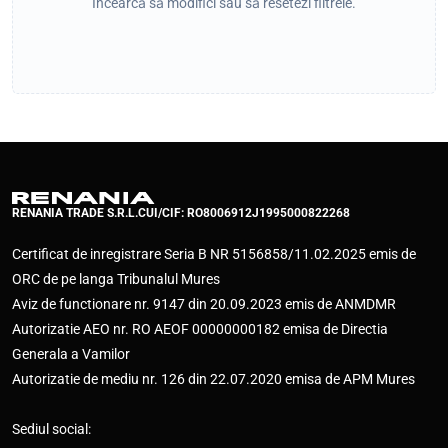
Încearcă să modifici sau să resetezi filtrele.
RENANIA TRADE S.R.L.
CUI/CIF: RO8006912
J1995000822268
Certificat de inregistrare Seria B NR 5156858/11.02.2025 emis de
ORC de pe langa Tribunalul Mures
Aviz de functionare nr. 9147 din 20.09.2023 emis de ANMDMR
Autorizatie AEO nr. RO AEOF 00000000182 emisa de Directia
Generala a Vamilor
Autorizatie de mediu nr. 126 din 22.07.2020 emisa de APM Mures
Sediul social: