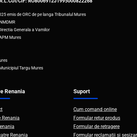
R.L.
CUI/CIF: RO8006912
J1995000822268
2025 emis de ORC de pe langa Tribunalul Mures
e ANMDMR
rectia Generala a Vamilor
e APM Mures
ures
 Municipiul Targu Mures
e Renania
Suport
ct
Cum comand online
e Renania
Formular retur produs
enania
Formular de retragere
catre Renania
Formular reclamatii si sesizar