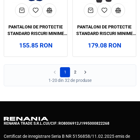
PANTALONI DE PROTECTIE
PANTALONI DE PROTECTIE
STANDARD RISCURI MINIME
STANDARD RISCURI MINIME
SOLOMON, RENANIA, ART.3B47
EDUARD, RENANIA, ART.2B13
155.85 RON
179.08 RON
(90782)
(90532)
1
2
1-20 din 32 de produse
RENANIA TRADE S.R.L.
CUI/CIF: RO8006912
J1995000822268
Certificat de inregistrare Seria B NR 5156858/11.02.2025 emis de