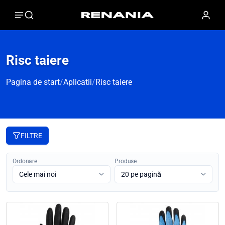
Risc taiere
Pagina de start
/
Aplicatii
/
Risc taiere
FILTRE
Ordonare
Produse