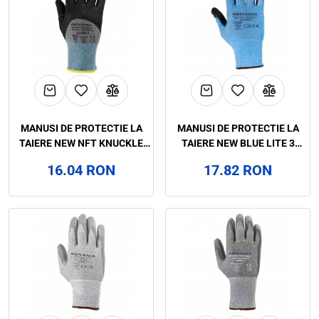
MANUSI DE PROTECTIE LA
MANUSI DE PROTECTIE LA
TAIERE NEW NFT KNUCKLE
TAIERE NEW BLUE LITE 3
CATEGORIA II, RENANIA,
CATEGORIA II, RENANIA,
16.04 RON
17.82 RON
ART.20C3
ART.9C73