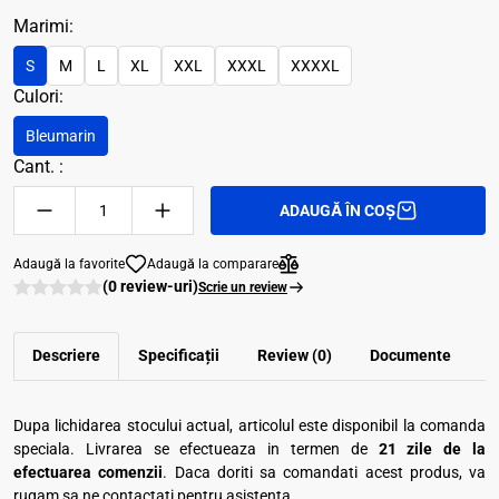
Marimi:
S
M
L
XL
XXL
XXXL
XXXXL
Culori:
Bleumarin
Cant. :
ADAUGĂ ÎN COȘ
Adaugă la favorite
Adaugă la comparare
(0 review-uri)
Scrie un review
Descriere
Specificații
Review (0)
Documente
Dupa lichidarea stocului actual, articolul este disponibil la comanda
speciala. Livrarea se efectueaza in termen de
21 zile de la
efectuarea comenzii
. Daca doriti sa comandati acest produs, va
rugam sa ne contactati pentru asistenta.