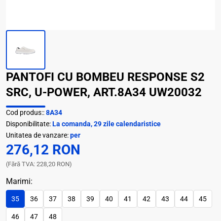
PANTOFI CU BOMBEU RESPONSE S2
SRC, U-POWER, ART.8A34 UW20032
Cod produs::
8A34
Disponibilitate:
La comanda, 29 zile calendaristice
Unitatea de vanzare:
per
276,12 RON
(Fără TVA: 228,20 RON)
Marimi:
35
36
37
38
39
40
41
42
43
44
45
46
47
48