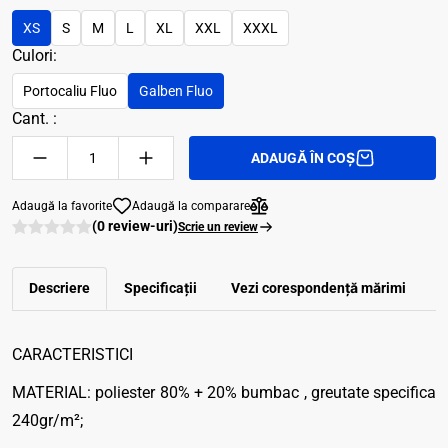
XS
S
M
L
XL
XXL
XXXL
Culori:
Portocaliu Fluo
Galben Fluo
Cant. :
ADAUGĂ ÎN COȘ
Adaugă la favorite
Adaugă la comparare
(0 review-uri)
Scrie un review
Descriere
Specificații
Vezi corespondenţă mărimi
R
CARACTERISTICI
MATERIAL: poliester 80% + 20% bumbac , greutate specifica
240gr/m²;