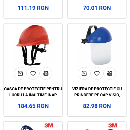
LENTILA ACETAT, 3M, ART.D317
ROTITA ROCKMAN, ART.D273
111.19 RON
70.01 RON
(2890A)
(2694TXD)
CASCA DE PROTECTIE PENTRU
VIZIERA DE PROTECTIE CU
LUCRU LA INALTIME INAP
PRINDERE PE CAP VISIO,
PROFILER, ART.D222
ART.D402
184.65 RON
82.98 RON