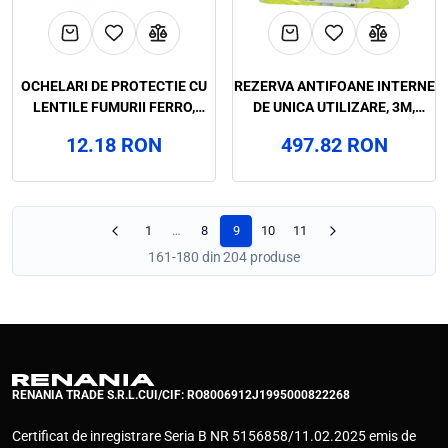
OCHELARI DE PROTECTIE CU
REZERVA ANTIFOANE INTERNE
LENTILE FUMURII FERRO,
DE UNICA UTILIZARE, 3M,
UNIVET, ART.D986 (8160)
ART.D158 (2634REF)
12.18 RON
497.82 RON
1
…
8
9
10
11
161-180 din 204 produse
RENANIA TRADE S.R.L.
CUI/CIF: RO8006912
J1995000822268
Certificat de inregistrare Seria B NR 5156858/11.02.2025 emis de