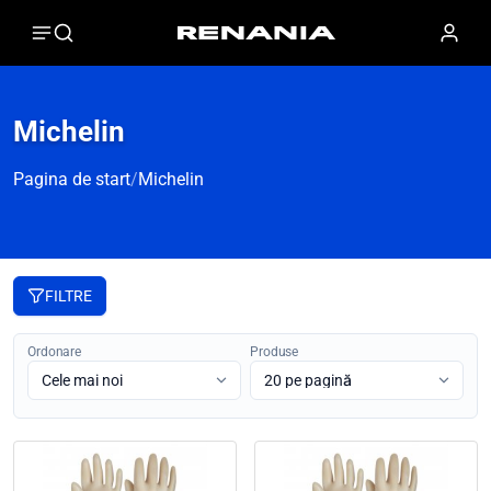
Michelin
Pagina de start
/
Michelin
FILTRE
Ordonare
Produse