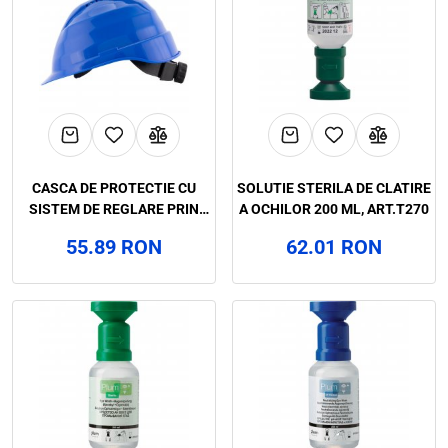
CASCA DE PROTECTIE CU
SOLUTIE STERILA DE CLATIRE
SISTEM DE REGLARE PRIN
A OCHILOR 200 ML, ART.T270
ROTITA ROCKMAN, ART.D268
55.89 RON
62.01 RON
(2694DR)