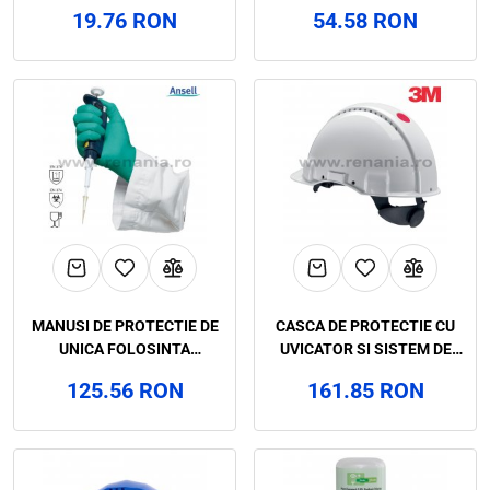
CATEGORIA II, ART.C900
CATEGORIA III, ART.C873
19.76 RON
54.58 RON
MANUSI DE PROTECTIE DE
CASCA DE PROTECTIE CU
UNICA FOLOSINTA
UVICATOR SI SISTEM DE
TOUCH’NTUFF CATEGORIA III,
REGLARE PRIN ROTITA G3000,
125.56 RON
161.85 RON
ART.C649
3M, ART.3D05