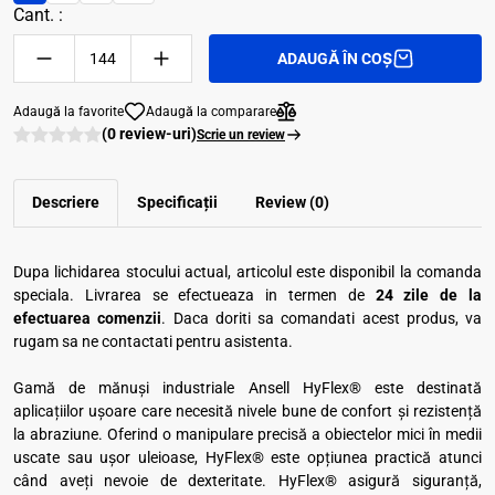
Cant. :
ADAUGĂ ÎN COȘ
Adaugă la favorite
Adaugă la comparare
(0 review-uri)
Scrie un review
Descriere
Specificații
Review (0)
Dupa lichidarea stocului actual, articolul este disponibil la comanda
speciala. Livrarea se efectueaza in termen de
24 zile de la
efectuarea comenzii
. Daca doriti sa comandati acest produs, va
rugam sa ne contactati pentru asistenta.
Gamă de mănuşi industriale Ansell HyFlex® este destinată
aplicaţiilor uşoare care necesită nivele bune de confort şi rezistenţă
la abraziune. Oferind o manipulare precisă a obiectelor mici în medii
uscate sau uşor uleioase, HyFlex® este opţiunea practică atunci
când aveţi nevoie de dexteritate. HyFlex® asigură siguranţă,