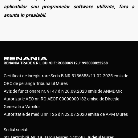
aplicatiilor sau programelor software utilizate, fara a
anunta in prealabil.
RENANIA TRADE S.R.L.
CUI/CIF: RO8006912
J1995000822268
Certificat de inregistrare Seria B NR 5156858/11.02.2025 emis de
ORC de pe langa Tribunalul Mures
Aviz de functionare nr. 9147 din 20.09.2023 emis de ANMDMR
Autorizatie AEO nr. RO AEOF 00000000182 emisa de Directia
Generala a Vamilor
Autorizatie de mediu nr. 126 din 22.07.2020 emisa de APM Mures
Sediul social:
Str. Dezrobirii, Nr. 19, Targu Mures, 540240, Judetul Mures