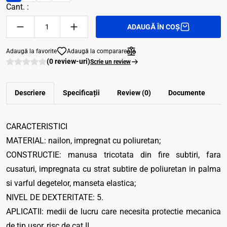
Cant. :
ADAUGĂ ÎN COȘ
Adaugă la favorite
Adaugă la comparare
(0 review-uri)
Scrie un review
Descriere
Specificații
Review (0)
Documente
CARACTERISTICI
MATERIAL: nailon, impregnat cu poliuretan;
CONSTRUCTIE: manusa tricotata din fire subtiri, fara
cusaturi, impregnata cu strat subtire de poliuretan in palma
si varful degetelor, manseta elastica;
NIVEL DE DEXTERITATE: 5.
APLICATII: medii de lucru care necesita protectie mecanica
de tip usor, risc de cat.II.